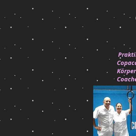
Prakti
Copaca
Körper
Coache